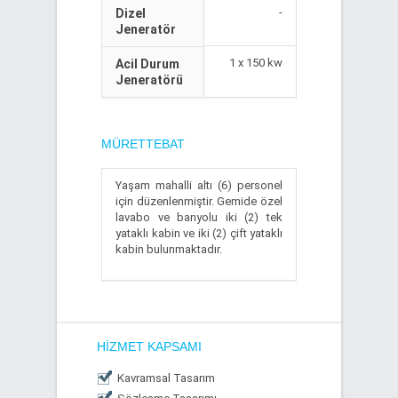
-
Dizel
Jeneratör
1 x 150 kw
Acil Durum
Jeneratörü
MÜRETTEBAT
Yaşam mahalli altı (6) personel
için düzenlenmiştir. Gemide özel
lavabo ve banyolu iki (2) tek
yataklı kabin ve iki (2) çift yataklı
kabin bulunmaktadır.
HIZMET KAPSAMI
Kavramsal Tasarım