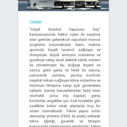
TANIM
"Haydi İstanbul Vapurunu Seç"
kampanyasında halkın oyları ile seçilmiş
olan gemide geleneksel vapurların mevcut
çizgilerini korumaktadır. Gemi, makine
gücünde büyük tasarruf sağlayan ve
dolayısıyla düşük emisyon oranlarına ve
gürültüye sahip dizel elektrik tahrik sistemi
ile donatılmıştır. Bu doğaya duyarlı ve
sessiz gemi geniş ve ferah bir salona,
panoramik camlara, yaz-kış konforlu
seyahat imkanı sağlayan klima sistemine ve
minimum titreşime sahip açık güvertelere
sahiptir. Gemiyi benzerlerinden farklı kılan
otomatik yolcu iniş kapıları, geniş
koridorlar, engelliler için özel tuvaletler gibi
özellikler bütün ortak alanlarda hoş bir
ortam sunmaktadır. Tekne yapısı sonlu
elemanlar yöntemi (FEM) ile analiz edilerek
tekne ağırlığı, güvenlik ve titreşim
konusunda optimizasyon yapılmıştır. Tekne