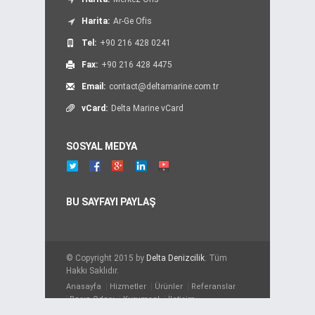
Harita:
Ar-Ge Ofis
Tel:
+90 216 428 0241
Fax:
+90 216 428 4475
Email:
contact@deltamarine.com.tr
vCard:
Delta Marine vCard
SOSYAL MEDYA
BU SAYFAYI PAYLAŞ
© Copyright 2015 by
Delta Denizcilik
. Tüm
Hakkı Saklıdır.
Anasayfa
Hizmetler
Ürünler
Referanslar
Basın Odası
Kurumsal
İletişim
";