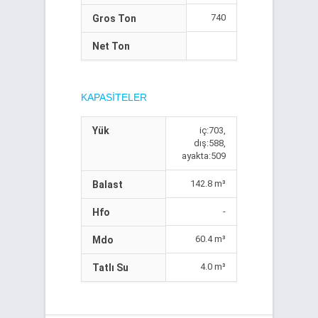
740
Gros Ton
Net Ton
KAPASITELER
Yük
iç:703,
dış:588,
ayakta:509
142.8 m³
Balast
-
Hfo
60.4 m³
Mdo
4.0 m³
Tatlı Su