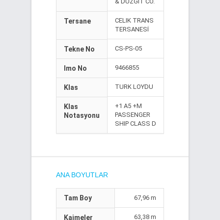
& DUZGIT CO.
CELIK TRANS
Tersane
TERSANESİ
CS-PS-05
Tekne No
9466855
Imo No
TURK LOYDU
Klas
+1 A5 +M
Klas
PASSENGER
Notasyonu
SHIP CLASS D
ANA BOYUTLAR
Tam Boy
67,96 m
63,38 m
Kaimeler