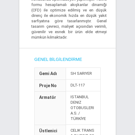
formu hesaplamalı akışkanlar dinamiği
(CFD) ile optimize edilmiş ve en düşük
direnç ile ekonomik hızda en düşük yakıt
sarfiyatına göre tasarlanmıştır. Genel
tasarım çevreci, maliyet açısından verimli,
güvenilir ve esnek bir ürün elde etmeyi
mümkün kılmaktadır.
GENEL BILGILENDIRME
Gemi Adı
SH SARIYER
DLT-117
Proje No
ISTANBUL
Armatör
DENIZ
OTOBUSLERI
A.S. /
TÜRKİYE
CELIK TRANS
Üstlenici