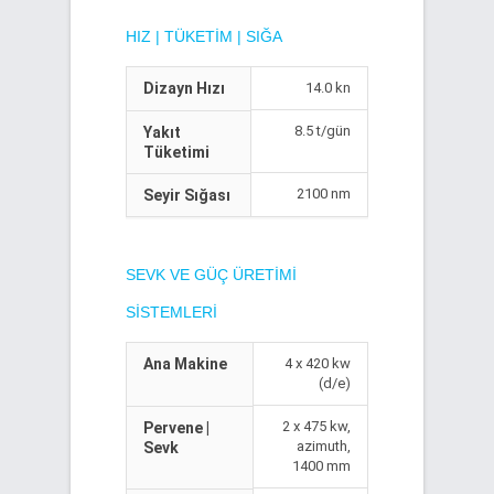
HIZ | TÜKETIM | SIĞA
Dizayn Hızı
14.0 kn
8.5 t/gün
Yakıt
Tüketimi
2100 nm
Seyir Sığası
SEVK VE GÜÇ ÜRETIMI
SISTEMLERI
Ana Makine
4 x 420 kw
(d/e)
2 x 475 kw,
Pervene |
azimuth,
Sevk
1400 mm