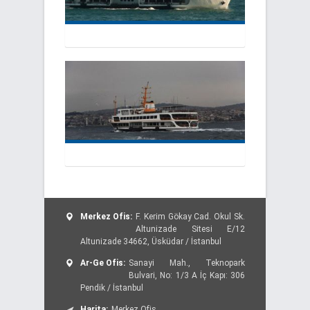
Merkez Ofis:
F. Kerim Gökay Cad. Okul Sk.
Altunizade Sitesi E/12
Altunizade 34662, Üsküdar / İstanbul
Ar-Ge Ofis:
Sanayi Mah., Teknopark
Bulvari, No: 1/3 A İç Kapı: 306
Pendik / İstanbul
Harita:
Merkez Ofis